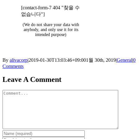
[contact-form-7 404 "찾을 수
없습니다"]
(We do not share your data with
anybody, and only use it for its
intended purpose)
By
alivacorp
|
2019-01-30T13:03:46+09:00
1월 30th, 2019
|
General
|
0
Comments
Leave A Comment
Comment