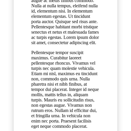
augue ac metus finibus commodo.
Nulla at nulla tempus, eleifend nulla
id, elementum nisi. In elementum
elementum egestas. Ut tincidunt
porta auctor. Quisque sed risus ante.
Pellentesque habitant morbi tristique
senectus et netus et malesuada fames
ac turpis egestas. Lorem ipsum dolor
sit amet, consectetur adipiscing elit.
Pellentesque tempor suscipit
maximus. Curabitur laoreet
pellentesque rhoncus. Vivamus vel
turpis nec quam molestie vehicula.
Etiam mi nisl, maximus eu tincidunt
non, commodo quis urna. Nulla
pharetra nisi et nibh finibus, at
tempor dui placerat. Integer id neque
mollis, mattis tellus in, aliquam
turpis. Mauris eu sollicitudin risus,
non egestas augue. Vivamus non
rutrum eros. Nullam id efficitur dui,
et fringilla urna. In vehicula non
enim nec porta. Praesent facilisis
eget neque commodo placerat.