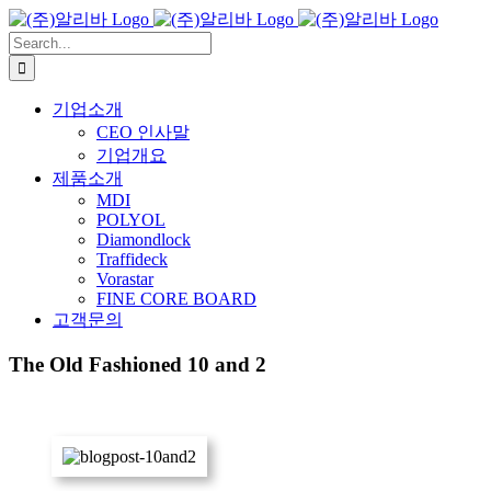
Skip
to
Search
content
for:
기업소개
CEO 인사말
기업개요
제품소개
MDI
POLYOL
Diamondlock
Traffideck
Vorastar
FINE CORE BOARD
고객문의
The Old Fashioned 10 and 2