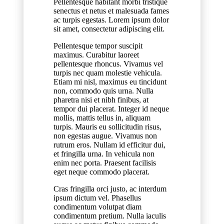
Pellentesque habitant morbi tristique
senectus et netus et malesuada fames
ac turpis egestas. Lorem ipsum dolor
sit amet, consectetur adipiscing elit.
Pellentesque tempor suscipit
maximus. Curabitur laoreet
pellentesque rhoncus. Vivamus vel
turpis nec quam molestie vehicula.
Etiam mi nisl, maximus eu tincidunt
non, commodo quis urna. Nulla
pharetra nisi et nibh finibus, at
tempor dui placerat. Integer id neque
mollis, mattis tellus in, aliquam
turpis. Mauris eu sollicitudin risus,
non egestas augue. Vivamus non
rutrum eros. Nullam id efficitur dui,
et fringilla urna. In vehicula non
enim nec porta. Praesent facilisis
eget neque commodo placerat.
Cras fringilla orci justo, ac interdum
ipsum dictum vel. Phasellus
condimentum volutpat diam
condimentum pretium. Nulla iaculis