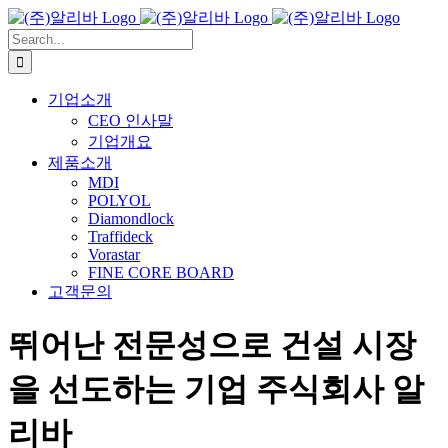
Skip
to
Search
content
for:
기업소개
CEO 인사말
기업개요
제품소개
MDI
POLYOL
Diamondlock
Traffideck
Vorastar
FINE CORE BOARD
고객문의
뛰어난 전문성으로 건설 시장
을 선도하는 기업
주식회사 알
리바