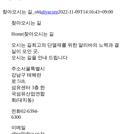
찾아오시는 길_old
alivacorp
2022-11-09T14:16:43+09:00
찾아오시는 길
Home
|
찾아오시는 길
오시는 길
최고의 단열재를 위한 알리바의 노력과 결
실이 모인 곳,
오시는 길을 안내 드립니다
주소
서울특별시
강남구 테헤란
로 518,
섬유센터 3층 한
국섬유산업연합
회(대치동)
전화
02-6394-
6300
이메일
aliva@aliva.co.kr